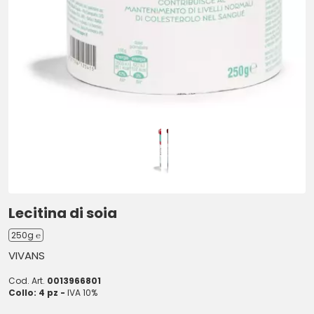
Lecitina di soia
250g ℮
VIVANS
Cod. Art.
0013966801
Collo: 4 pz -
IVA 10%