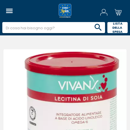
 LISTA 
DELLA 
SPESA 