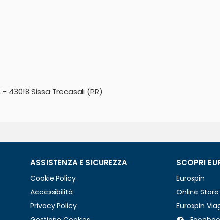
2 - 43018 Sissa Trecasali (PR)
ASSISTENZA E SICUREZZA
SCOPRI EU
Cookie Policy
Eurospin
Accessibilità
Online Store
Privacy Policy
Eurospin Via
Gestione Cookies
Faceboo