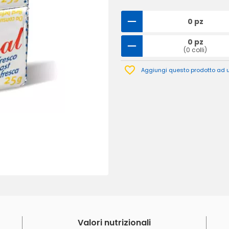
0 pz
0 pz
(0 colli)
Aggiungi questo prodotto ad un
Valori nutrizionali