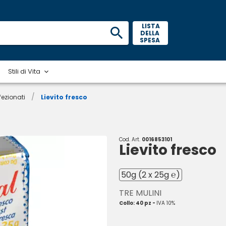
 LISTA 
DELLA 
SPESA 
Stili di Vita
/
ezionati
Lievito fresco
Cod. Art.
0016853101
Lievito fresco
50g (2 x 25g ℮)
TRE MULINI
Collo: 40 pz -
IVA 10%