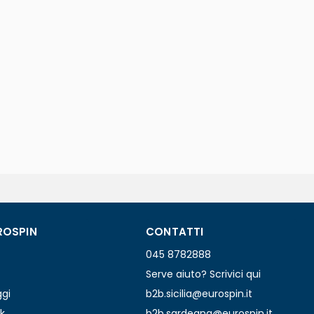
ROSPIN
CONTATTI
045 8782888
Serve aiuto? Scrivici qui
ggi
b2b.sicilia@eurospin.it
k
b2b.sardegna@eurospin.it