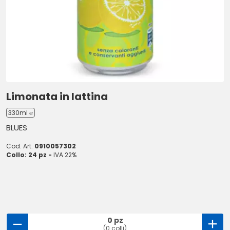
Limonata in lattina
330ml ℮
BLUES
Cod. Art.
0910057302
Collo: 24 pz -
IVA 22%
0 pz
(0 colli)