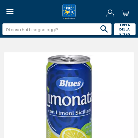
 LISTA 
DELLA 
SPESA 