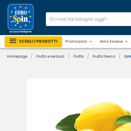
SCEGLI I PRODOTTI
Promozioni
Amo Essere
/
/
/
/
Homepage
Frutta e verdura
Frutta
Frutta fresca
Lim