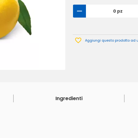
0 pz
Aggiungi questo prodotto ad un
Ingredienti