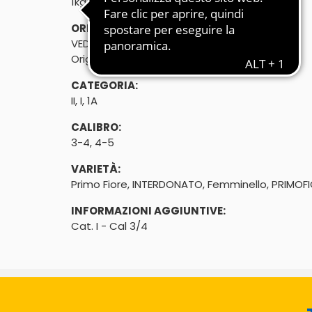
1kg
ORIGINE:
VEDI ETICHETTA, SPAGNA, ITALIA
Origine: Italia
CATEGORIA:
II, I, 1A
CALIBRO:
3-4, 4-5
VARIETÀ:
Primo Fiore, INTERDONATO, Femminello, PRIMOF
INFORMAZIONI AGGIUNTIVE:
Cat. I - Cal 3/4