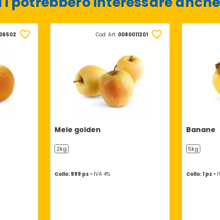
Ti potrebbero interessare anche
06502
Cod. Art.
0080011201
Mele golden
Banane
2kg
5kg
Collo: 999 pz -
IVA 4%
Collo: 1 pz -
I