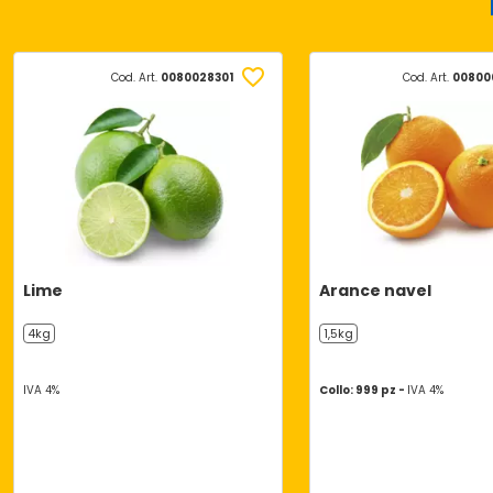
Cod. Art.
0080028301
Cod. Art.
00800
Lime
Arance navel
4kg
1,5kg
IVA 4%
Collo: 999 pz -
IVA 4%