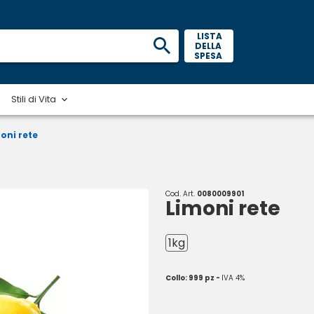
 LISTA 
DELLA 
SPESA 
Stili di Vita
oni rete
Cod. Art.
0080009901
Limoni rete
1kg
Collo: 999 pz -
IVA 4%