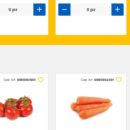
0 pz
0 pz
Cod. Art.
0080061001
Cod. Art.
0080034201