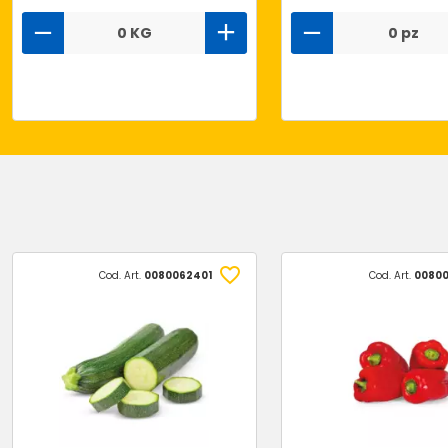
0 KG
0 pz
Cod. Art.
0080062401
Cod. Art.
00800