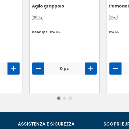
Aglio grappolo
Pomodor
200g
5kg
Collo: 1 pz -
IVA 4%
IVA 4%
0 pz
ASSISTENZA E SICUREZZA
SCOPRI EU