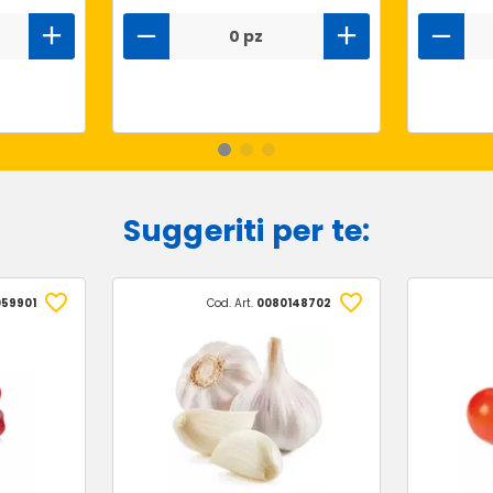
0 pz
Suggeriti per te:
59901
Cod. Art.
0080148702