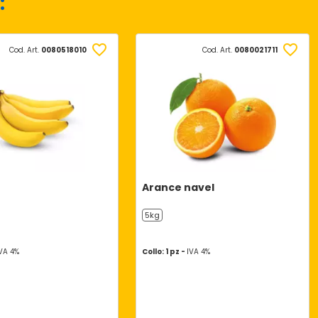
:
Cod. Art.
0080518010
Cod. Art.
0080021711
Arance navel
5kg
VA 4%
Collo: 1 pz -
IVA 4%