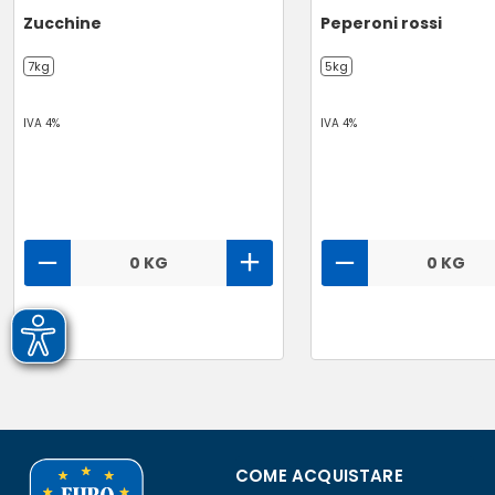
Zucchine
Peperoni rossi
7kg
5kg
IVA 4%
IVA 4%
0 KG
0 KG
COME ACQUISTARE