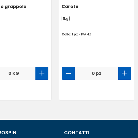
o grappolo
Carote
1kg
Collo: 1 pz -
IVA 4%
0 KG
0 pz
ROSPIN
CONTATTI