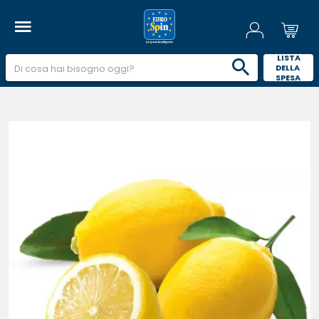
 LISTA 
DELLA 
SPESA 