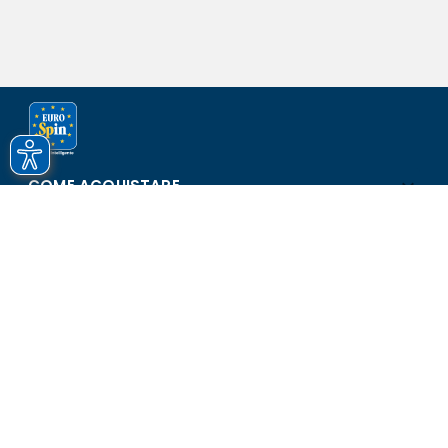
COME ACQUISTARE
ASSISTENZA E SICUREZZA
SCOPRI EUROSPIN
CONTATTI
Eurospin Italia S.p.A. in collaborazione con le altre società del
gruppo - Via Campalto 3/d - 37036 San Martino Buon Albergo