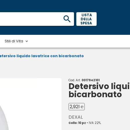
 LISTA 
DELLA 
SPESA 
Stili di Vita
etersivo liquido lavatrice con bicarbonato
Cod. Art.
0017942101
Detersivo liqu
bicarbonato
2,92l ℮
DEXAL
Collo: 10 pz -
IVA 22%