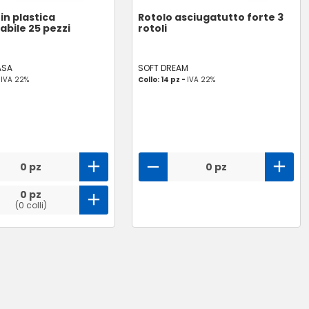
in plastica
Rotolo asciugatutto forte 3
bile 25 pezzi
rotoli
ASA
SOFT DREAM
-
IVA 22%
Collo: 14 pz -
IVA 22%
0 pz
0 pz
0 pz
(0 colli)