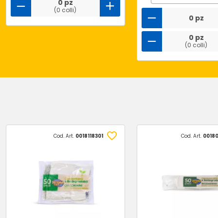
0 pz
(0 colli)
0 pz
0 pz
(0 colli)
Cod. Art.
0018118301
Cod. Art.
0018