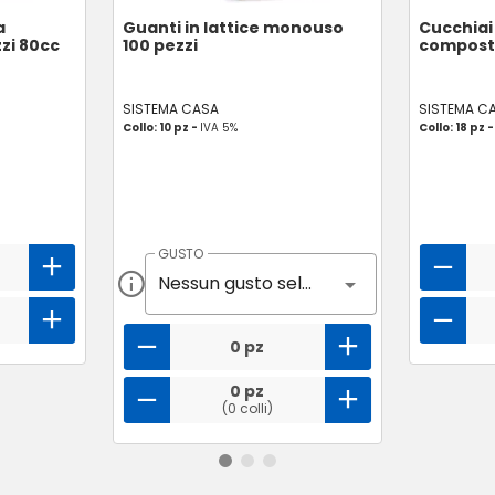
a
Guanti in lattice monouso
Cucchiai 
zi 80cc
100 pezzi
composta
SISTEMA CASA
SISTEMA C
Collo: 10 pz -
IVA 5%
Collo: 18 pz 
GUSTO
Nessun gusto selezionato
0 pz
0 pz
(0 colli)