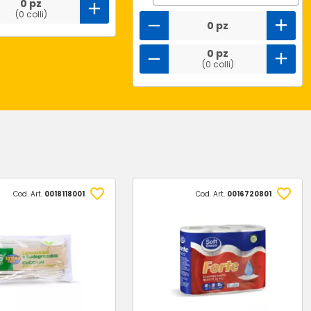
0 pz
(0 colli)
0 pz
0 pz
(0 colli)
Cod. Art.
0018118001
Cod. Art.
0016720801