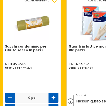
Cod. Art.
0018419401
Cod. Art.
0016
Sacchi condominio per
Guanti in lattice m
rifiuto secco 10 pezzi
100 pezzi
SISTEMA CASA
SISTEMA CASA
Collo: 24 pz -
IVA 22%
Collo: 10 pz -
IVA 5%
GUSTO
0 pz