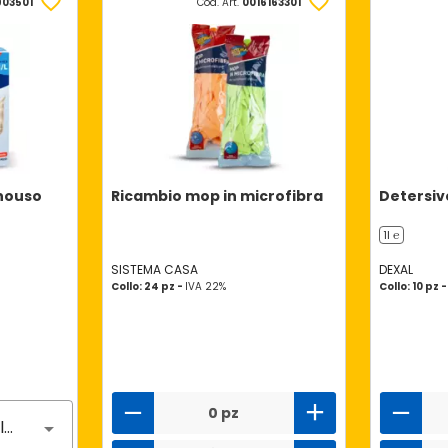
903501
Cod. Art.
0016163301
onouso
Ricambio mop in microfibra
Detersiv
1l ℮
SISTEMA CASA
DEXAL
Collo: 24 pz -
IVA 22%
Collo: 10 pz 
0 pz
Nessun gusto selezionato