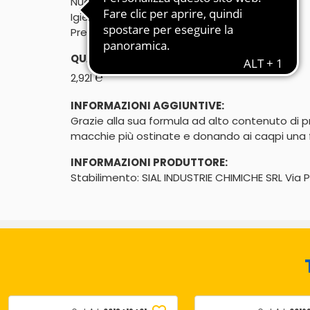
Nuova formula

Igiene profonda
Prenditi cura dei tuoi capi - 45 lavaggi
QUANTITÀ:
℮
2,92l
INFORMAZIONI AGGIUNTIVE:
Grazie alla sua formula ad alto contenuto di p
macchie più ostinate e donando ai caqpi una f
INFORMAZIONI PRODUTTORE:
Stabilimento: SIAL INDUSTRIE CHIMICHE SRL Via P