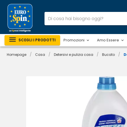
SCEGLI I PRODOTTI
Promozioni
Amo Essere
/
/
/
/
Homepage
Casa
Detersivi e pulizia casa
Bucato
D