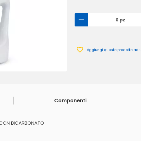
0 pz
Aggiungi questo prodotto ad un
Componenti
E CON BICARBONATO