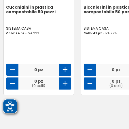
Cucchiaini in plastica
Bicchierini in plastic
compostabile 50 pezzi
compostabile 50 pez
SISTEMA CASA
SISTEMA CASA
Collo: 24 pz -
IVA 22%
Collo: 42 pz -
IVA 22%
0 pz
0 pz
0 pz
0 pz
(0 colli)
(0 colli)