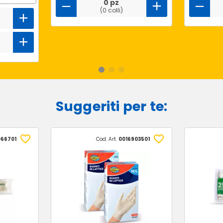
0 pz
(0 colli)
Suggeriti per te:
066701
Cod. Art.
0016903501