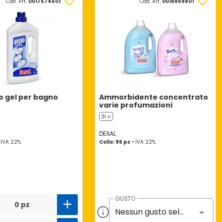
Cod. Art.
0017574501
Cod. Art.
0018869801
o gel per bagno
Ammorbidente concentrato
varie profumazioni
3l ℮
DEXAL
-
IVA 22%
Collo: 96 pz -
IVA 22%
GUSTO
0 pz
Nessun gusto selezionato