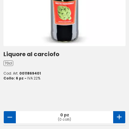
Liquore al carciofo
70cl
Cod. Art.
0011869401
Collo: 6 pz -
IVA 22%
0 pz
(0 colli)