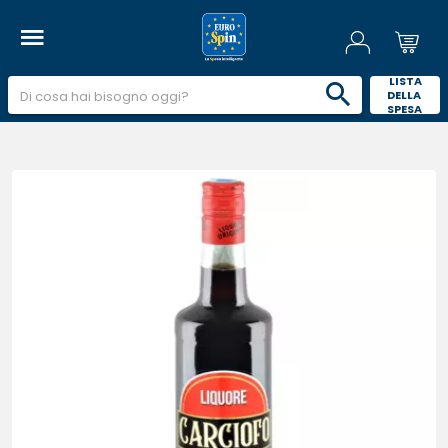
 LISTA 
DELLA 
SPESA 