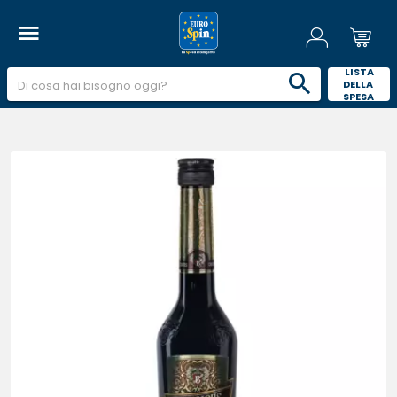
 LISTA 
DELLA 
SPESA 