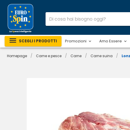
SCEGLI I PRODOTTI
Promozioni
Amo Essere
/
/
/
/
Homepage
Carne e pesce
Carne
Carne suina
Lonz