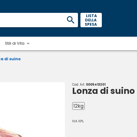
 LISTA 
DELLA 
SPESA 
Stili di Vita
a di suino
Cod. Art.
0005413201
Lonza di suino
12kg
IVA 10%