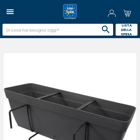
 LISTA 
DELLA 
SPESA 