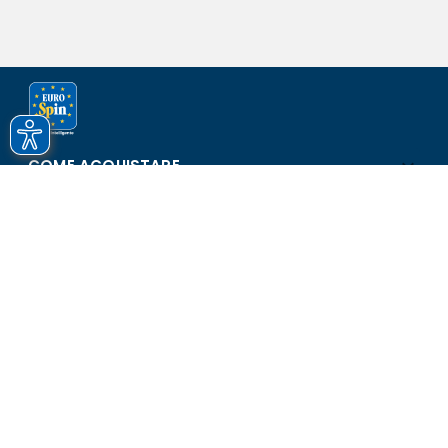
COME ACQUISTARE
ASSISTENZA E SICUREZZA
SCOPRI EUROSPIN
CONTATTI
Eurospin Italia S.p.A. in collaborazione con le altre società del
gruppo - Via Campalto 3/d - 37036 San Martino Buon Albergo
(VR) - Fax +39 045 8782333 - Partita IVA 02536510239