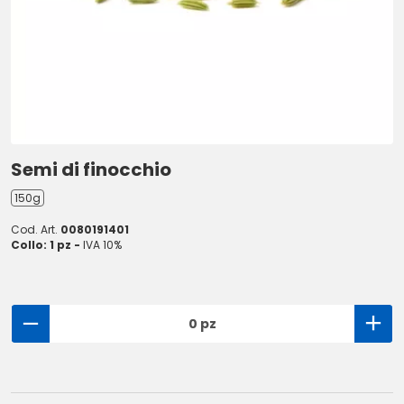
Semi di finocchio
150g
Cod. Art.
0080191401
Collo: 1 pz -
IVA 10%
0 pz