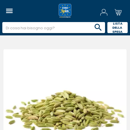
 LISTA 
DELLA 
SPESA 