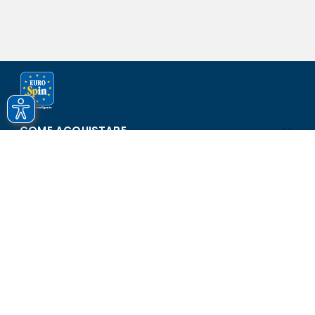
COME ACQUISTARE
ASSISTENZA E SICUREZZA
SCOPRI EUROSPIN
CONTATTI
Eurospin Italia S.p.A. in collaborazione con le altre società del
gruppo - Via Campalto 3/d - 37036 San Martino Buon Albergo