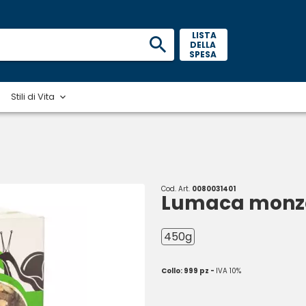
 LISTA 
DELLA 
SPESA 
Stili di Vita
Cod. Art.
0080031401
Lumaca monz
450g
Collo: 999 pz -
IVA 10%