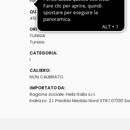
Helix aperta - Chiocciole vive
QUANTITÀ:
450g
ORIGINE:
TUNISIA
Tunisia
CATEGORIA:
I
CALIBRO:
NON CALIBRATO
IMPORTATO DA:
Ragione sociale: Helix Italia s.r.l.
Indirizzo: Z.I. Predda Niedda Nord STR.1 07100 Sa