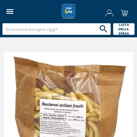
 LISTA 
DELLA 
SPESA 