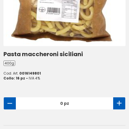
Pasta maccheroni siciliani
400g
Cod. Art.
0016149801
Collo: 16 pz -
IVA 4%
0 pz