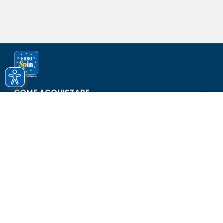
COME ACQUISTARE
ASSISTENZA E SICUREZZA
SCOPRI EUROSPIN
CONTATTI
Eurospin Italia S.p.A. in collaborazione con le altre società del
gruppo - Via Campalto 3/d - 37036 San Martino Buon Albergo