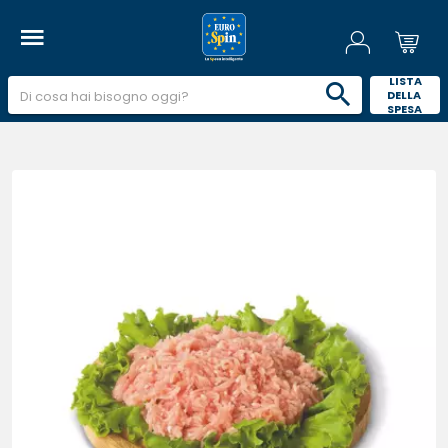
 LISTA 
DELLA 
SPESA 