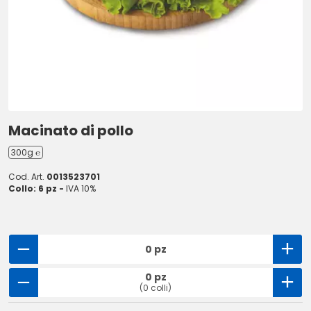
Macinato di pollo
300g ℮
Cod. Art.
0013523701
Collo: 6 pz -
IVA 10%
0 pz
0 pz
(0 colli)