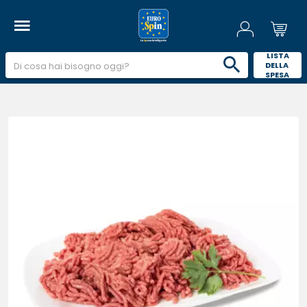
 LISTA 
DELLA 
SPESA 