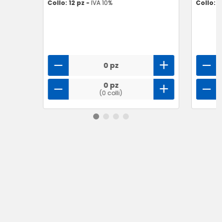
Collo: 12 pz -
IVA 10%
Collo: 6
0 pz
0 pz
(0 colli)