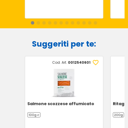
Suggeriti per te:
Cod. Art.
0012540601
Salmone scozzese affumicato
Ritagl
100g ℮
200g