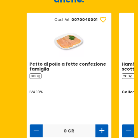
Cod. Art.
0070040001
Petto di pollo a fette confezione
Hambur
famiglia
scotto
800g
200g (2 
IVA 10%
Collo: 6
0 GR