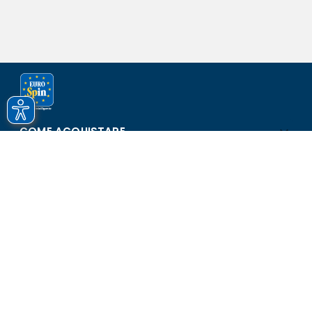
COME ACQUISTARE
ASSISTENZA E SICUREZZA
SCOPRI EUROSPIN
CONTATTI
Eurospin Italia S.p.A. in collaborazione con le altre società del
gruppo - Via Campalto 3/d - 37036 San Martino Buon Albergo