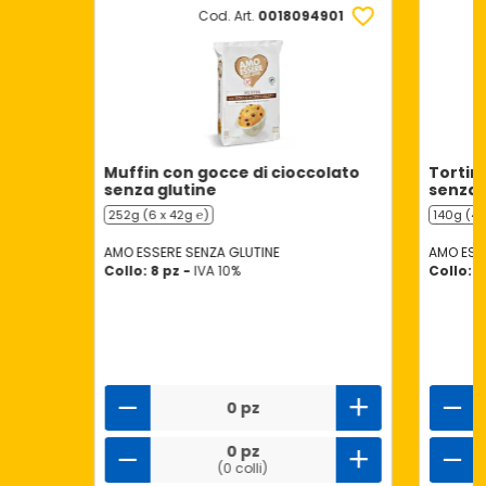
Cod. Art.
0018094901
Muffin con gocce di cioccolato
Tortini
senza glutine
senza 
252g (6 x 42g ℮)
140g (4 
AMO ESSERE SENZA GLUTINE
AMO ESS
Collo: 8 pz -
IVA 10%
Collo: 1
0 pz
0 pz
(0 colli)