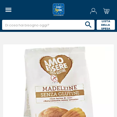
 LISTA 
DELLA 
SPESA 