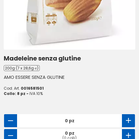
Madeleine senza glutine
200g (7 x 28,6g ℮)
AMO ESSERE SENZA GLUTINE
Cod. Art.
0016581501
Collo: 8 pz -
IVA 10%
0 pz
0 pz
(0 colli)