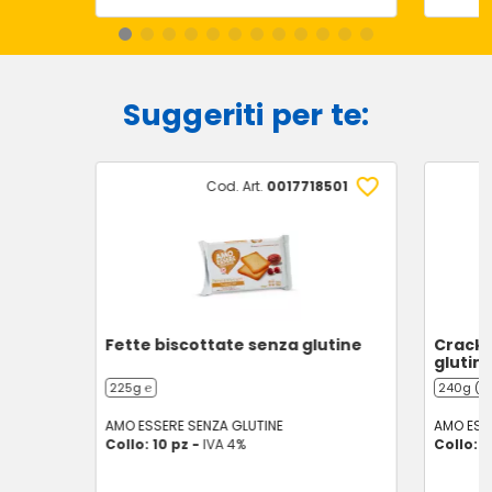
Suggeriti per te:
Cod. Art.
0017718501
Fette biscottate senza glutine
Cracke
glutin
225g ℮
240g (6 
AMO ESSERE SENZA GLUTINE
AMO ESS
Collo: 10 pz -
IVA 4%
Collo: 1