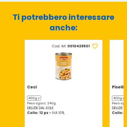
Ti potrebbero interessare
anche:
Cod. Art.
0010429501
Ceci
Piselli
400g ℮
400g ℮
Peso sgocc. 240g
Peso sgo
DELIZIE DAL SOLE
DELIZIE D
Collo: 12 pz -
IVA 10%
Collo: 1