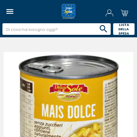
 LISTA 
DELLA 
SPESA 