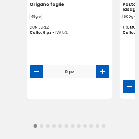
Origano foglie
Pasta a
lasagn
48g ℮
500g ℮
DON JEREZ
TRE MULI
Collo: 6 pz -
IVA 5%
Collo: 1
0 pz