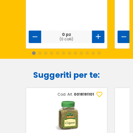
0 pz
(0 colli)
Suggeriti per te:
Cod. Art.
0018191101