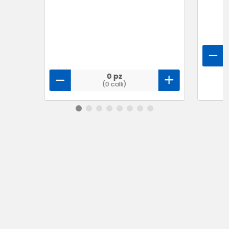
0 pz
(0 colli)