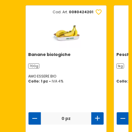
Cod. Art.
0080424201
Banane biologiche
Pesche
700g
1kg
AMO ESSERE BIO
Collo: 1 pz -
IVA 4%
Collo: 9
0 pz