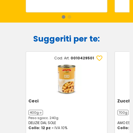
Suggeriti per te:
Cod. Art.
0010429501
Ceci
Zucchi
400g ℮
700g
Peso sgocc. 240g
DELIZIE DAL SOLE
AMO ESS
Collo: 12 pz -
IVA 10%
Collo: 1