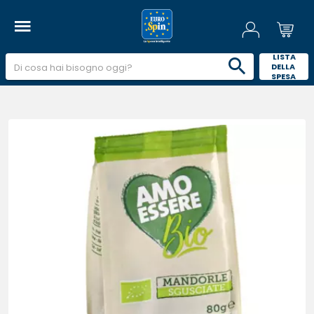
 LISTA 
DELLA 
SPESA 