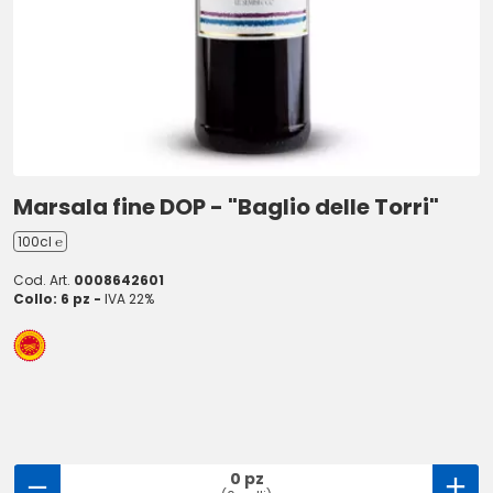
Marsala fine DOP - "Baglio delle Torri"
100cl ℮
Cod. Art.
0008642601
Collo: 6 pz -
IVA 22%
0 pz