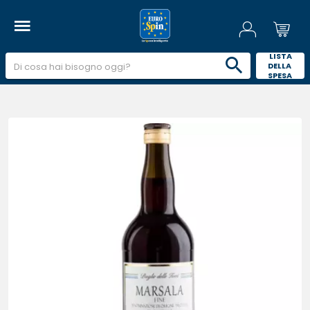
 LISTA 
DELLA 
SPESA 