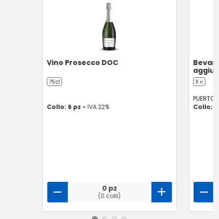
Vino Prosecco DOC
Bevand
aggiun
75cl
1l ℮
PUERTOS
Collo: 6 pz -
IVA 22%
Collo: 8
0 pz
(0 colli)