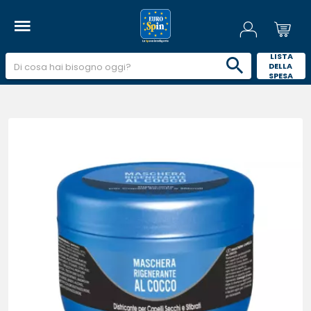
 LISTA 
DELLA 
SPESA 