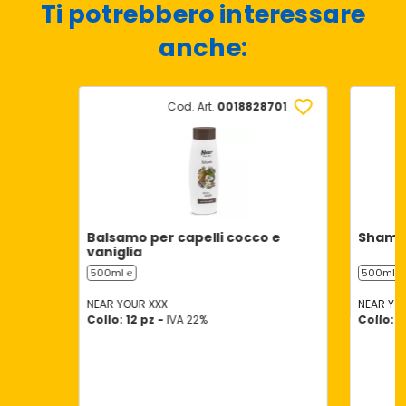
Ti potrebbero interessare
anche:
Cod. Art.
0018828701
Balsamo per capelli cocco e
Shampo
vaniglia
500ml ℮
500ml ℮
NEAR YOUR XXX
NEAR YO
Collo: 12 pz -
IVA 22%
Collo: 1