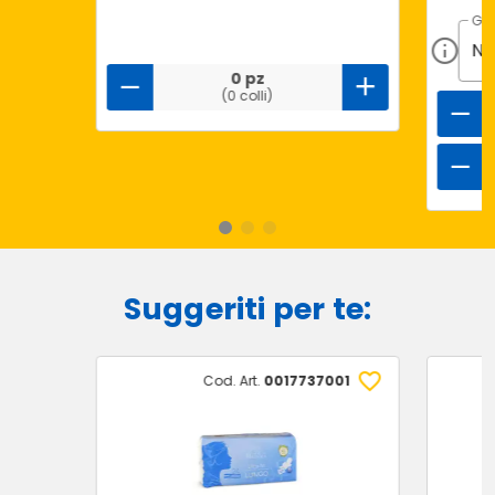
GU
0 pz
(0 colli)
Suggeriti per te:
Cod. Art.
0017737001