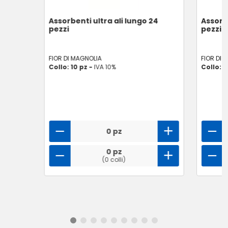
Assorbenti ultra ali lungo 24
Assorbe
pezzi
pezzi
FIOR DI MAGNOLIA
FIOR DI 
Collo: 10 pz -
IVA 10%
Collo: 1
0 pz
0 pz
(0 colli)