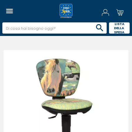
 LISTA 
DELLA 
SPESA 