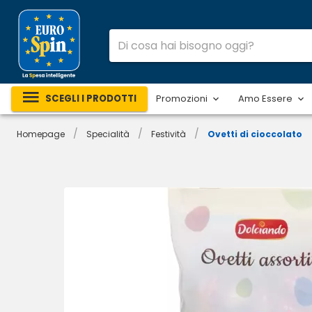
SCEGLI I PRODOTTI
Promozioni
Amo Essere
/
/
/
Homepage
Specialità
Festività
Ovetti di cioccolato