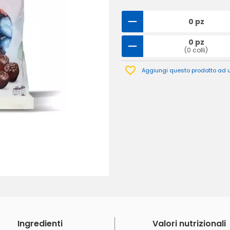
0 pz
0 pz
(0 colli)
Aggiungi questo prodotto ad un
Ingredienti
Valori nutrizionali