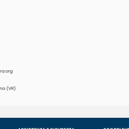
ra.org
ona (VR)