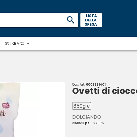
 LISTA 
DELLA 
SPESA 
Stili di Vita
Cod. Art.
0009321401
Ovetti di cioc
850g ℮
DOLCIANDO
Collo: 8 pz -
IVA 10%