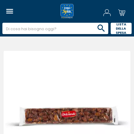
 LISTA 
DELLA 
SPESA 