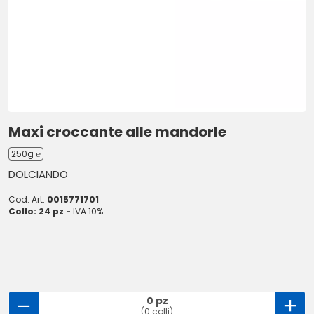
Maxi croccante alle mandorle
250g ℮
DOLCIANDO
Cod. Art.
0015771701
Collo: 24 pz -
IVA 10%
0 pz
(0 colli)