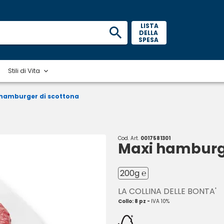
 LISTA 
DELLA 
SPESA 
Stili di Vita
hamburger di scottona
Cod. Art.
0017581301
Maxi hamburge
200g ℮
LA COLLINA DELLE BONTA'
Collo: 8 pz -
IVA 10%