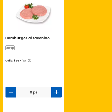
Hamburger di tacchino
204g
Collo: 8 pz -
IVA 10%
0 pz