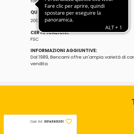
fonte naturale di proteine
QUANTITÀ:
℮
200g
CERTIFICAZIONI:
FSC
INFORMAZIONI AGGIUNTIVE:
Dal 1989, Bencarni offre un'ampia varietà di ca
vendita.
Cod. Art.
0014569201