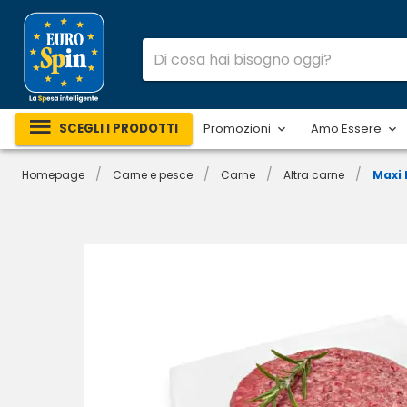
SCEGLI I PRODOTTI
Promozioni
Amo Essere
/
/
/
/
Homepage
Carne e pesce
Carne
Altra carne
Maxi 