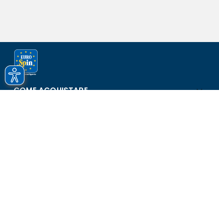
COME ACQUISTARE
ASSISTENZA E SICUREZZA
SCOPRI EUROSPIN
CONTATTI
Eurospin Italia S.p.A. in collaborazione con le altre società del
gruppo - Via Campalto 3/d - 37036 San Martino Buon Albergo