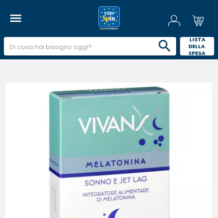
 LISTA 
DELLA 
SPESA 