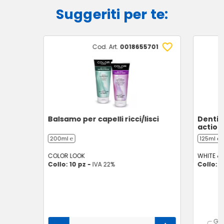
Suggeriti per te:
Cod. Art.
0018655701
Balsamo per capelli ricci/lisci
Dentif
action
200ml ℮
125ml ℮
COLOR LOOK
WHITE & 
Collo: 10 pz -
IVA 22%
Collo: 2
GU