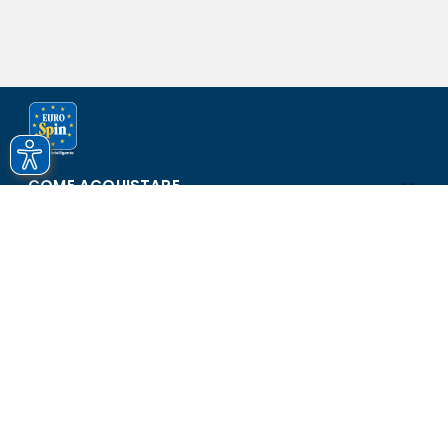
COME ACQUISTARE
ASSISTENZA E SICUREZZA
SCOPRI EUROSPIN
CONTATTI
Eurospin Italia S.p.A. in collaborazione con le altre società del
gruppo - Via Campalto 3/d - 37036 San Martino Buon Albergo