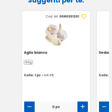
Suggeriti per te:
Cod. Art.
0080301201
Aglio bianco
Sedan
150g
Collo: 1 pz -
IVA 4%
Collo: 1
0 pz