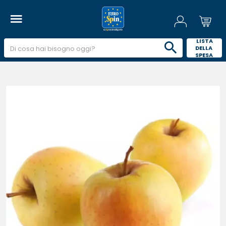
 LISTA 
DELLA 
SPESA 