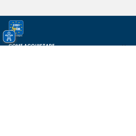
COME ACQUISTARE
ASSISTENZA E SICUREZZA
SCOPRI EUROSPIN
CONTATTI
Eurospin Italia S.p.A. in collaborazione con le altre società del
gruppo - Via Campalto 3/d - 37036 San Martino Buon Albergo
(VR) - Fax +39 045 8782333 - Partita IVA 02536510239