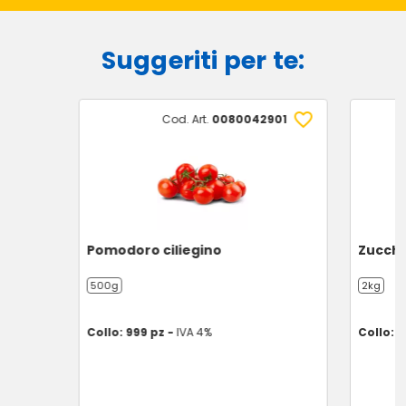
Suggeriti per te:
Cod. Art.
0080042901
Pomodoro ciliegino
Zucchi
500g
2kg
Collo: 999 pz -
IVA 4%
Collo: 1