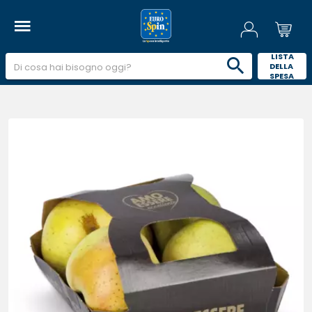
 LISTA 
DELLA 
SPESA 