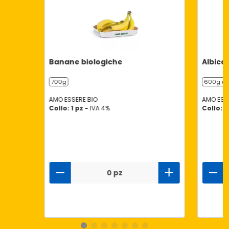
Banane biologiche
Albico
700g
600g ℮
AMO ESSERE BIO
AMO ESS
Collo: 1 pz -
IVA 4%
Collo: 1
0 pz