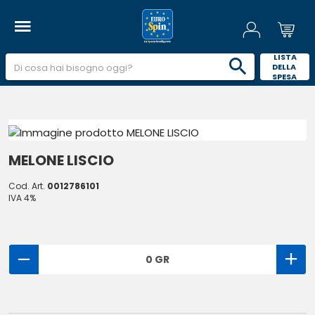
 LISTA 
DELLA 
SPESA 
MELONE LISCIO
Cod. Art.
0012786101
IVA 4%
0 GR