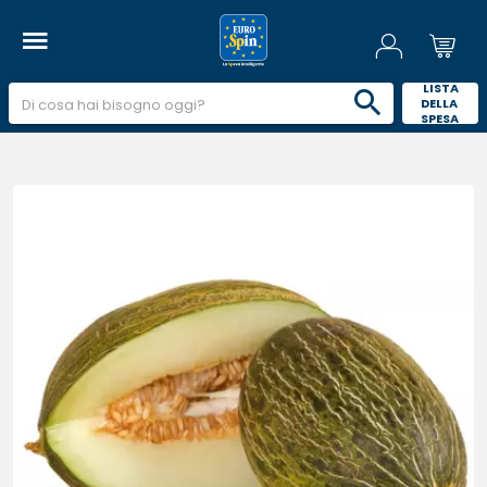
 LISTA 
DELLA 
SPESA 