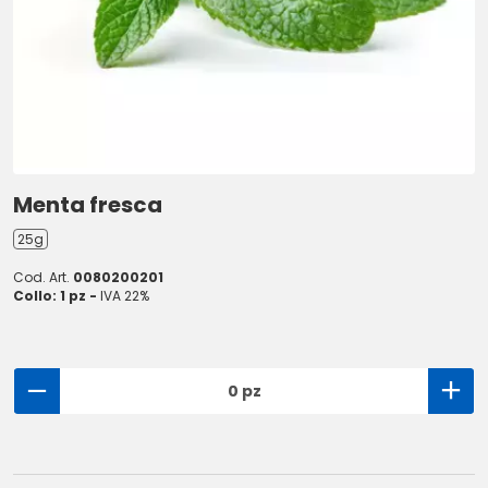
Menta fresca
25g
Cod. Art.
0080200201
Collo: 1 pz -
IVA 22%
0 pz