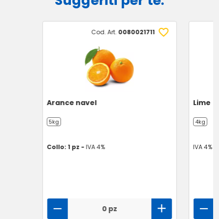
Suggeriti per te:
Cod. Art.
0080021711
Arance navel
Lime
5kg
4kg
Collo: 1 pz -
IVA 4%
IVA 4%
0 pz