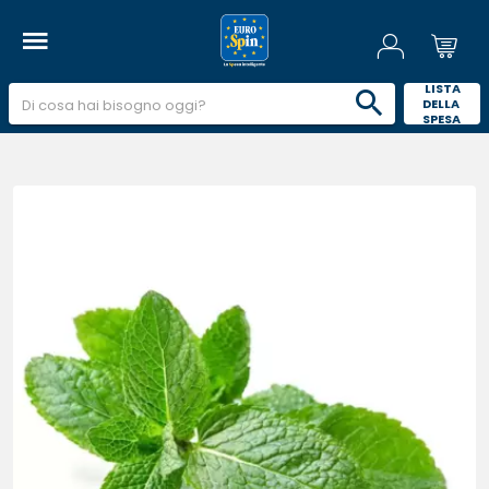
 LISTA 
DELLA 
SPESA 