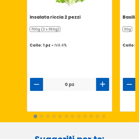
Insalata riccia 2 pezzi
Basilic
700g (2 x 350g)
30g
Collo: 1 pz -
IVA 4%
Collo: 9
0 pz