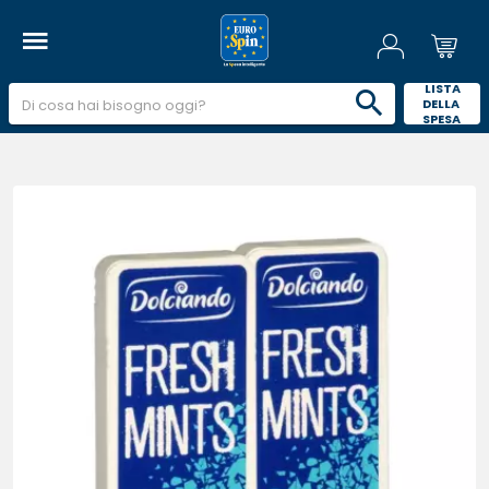
 LISTA 
DELLA 
SPESA 