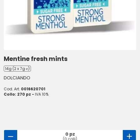
Mentine fresh mints
14g (2 x 7g ℮)
DOLCIANDO
Cod. Art.
0016620701
Collo: 270 pz -
IVA 10%
0 pz
(0 colli)