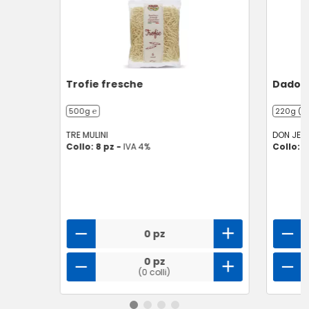
Trofie fresche
Dado p
500g ℮
220g (20
TRE MULINI
DON JER
Collo: 8 pz -
IVA 4%
Collo: 2
0 pz
0 pz
(0 colli)