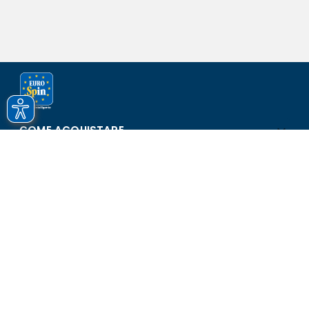
COME ACQUISTARE
ASSISTENZA E SICUREZZA
SCOPRI EUROSPIN
CONTATTI
Eurospin Italia S.p.A. in collaborazione con le altre società del
gruppo - Via Campalto 3/d - 37036 San Martino Buon Albergo