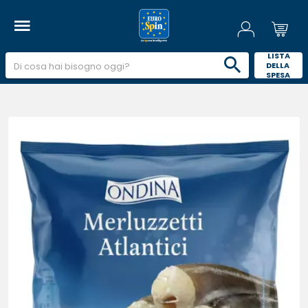
 LISTA 
DELLA 
SPESA 