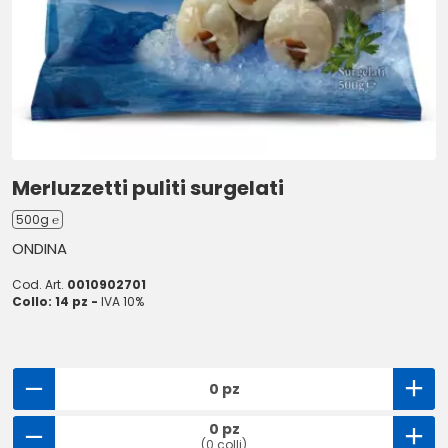
Merluzzetti puliti surgelati
500g ℮
ONDINA
Cod. Art.
0010902701
Collo: 14 pz -
IVA 10%
0 pz
0 pz
(0 colli)