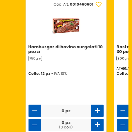
Cod. Art.
0010460601
Hamburger di bovino surgelati 10
Baston
pezzi
30 pez
750g ℮
900g ℮
ATHENA
Collo: 12 pz -
IVA 10%
Collo: 5
0 pz
0 pz
(0 colli)