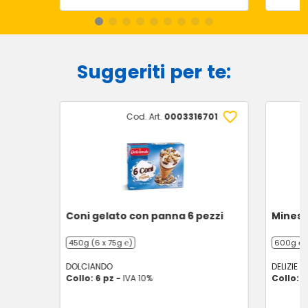
Suggeriti per te:
Cod. Art.
0003316701
Coni gelato con panna 6 pezzi
Minest
450g (6 x 75g ℮)
600g ℮
DOLCIANDO
DELIZIE D
Collo: 6 pz -
IVA 10%
Collo: 1