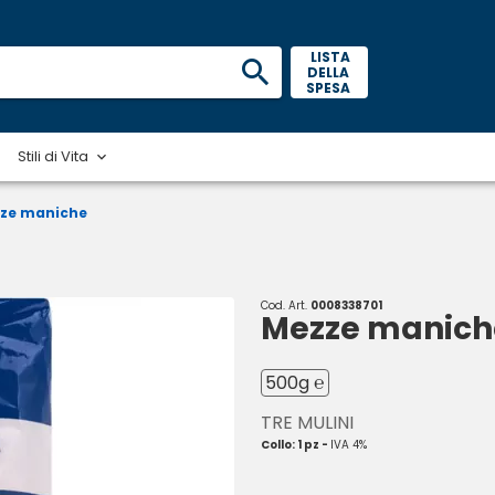
 LISTA 
DELLA 
SPESA 
Stili di Vita
ze maniche
Cod. Art.
0008338701
Mezze manich
500g ℮
TRE MULINI
Collo: 1 pz -
IVA 4%