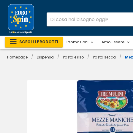
SCEGLI I PRODOTTI
Promozioni
Amo Essere
/
/
/
/
Homepage
Dispensa
Pasta e riso
Pasta secca
Mez