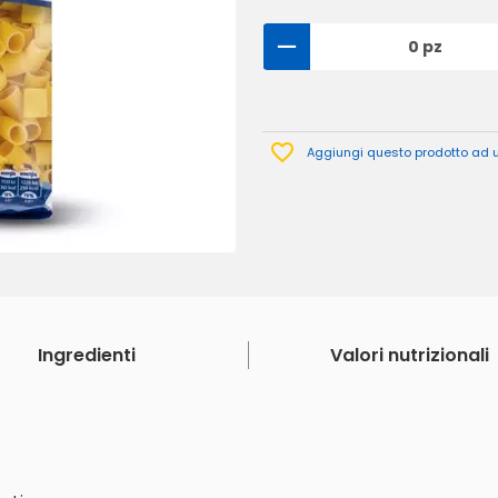
0 pz
Aggiungi questo prodotto ad un
Ingredienti
Valori nutrizionali