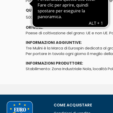
Pasta di semola di grano duro - Cottura 12 min
QUANTITÀ:
℮
500g
ORIGINE:
Paese di coltivazione del grano: UE e non UE. Pa
INFORMAZIONI AGGIUNTIVE:
Tre Mulini è la Marca di Eurospin dedicata al gr
Per portare in tavola ogni giorno il meglio del
INFORMAZIONI PRODUTTORE:
Stabilimento: Zona Industriale Nola, località Po
COME ACQUISTARE