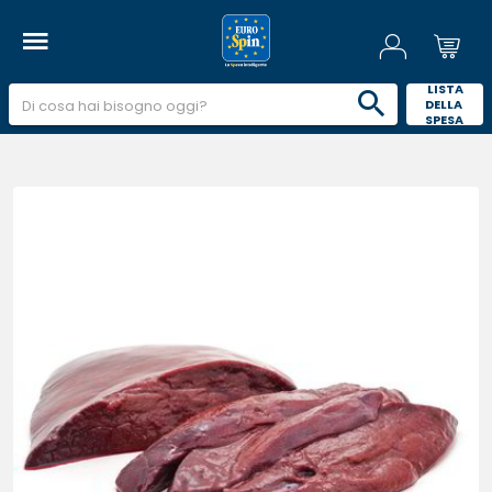
 LISTA 
DELLA 
SPESA 