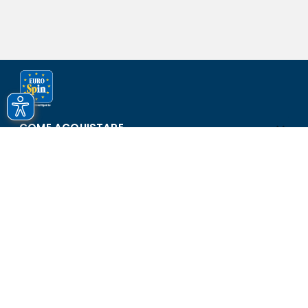
COME ACQUISTARE
ASSISTENZA E SICUREZZA
SCOPRI EUROSPIN
CONTATTI
Eurospin Italia S.p.A. in collaborazione con le altre società del
gruppo - Via Campalto 3/d - 37036 San Martino Buon Albergo