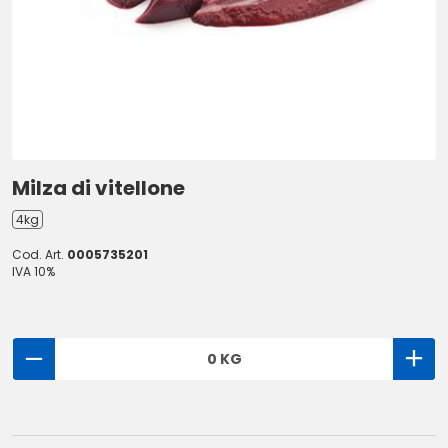
Milza di vitellone
4kg
Cod. Art.
0005735201
IVA 10%
0 KG