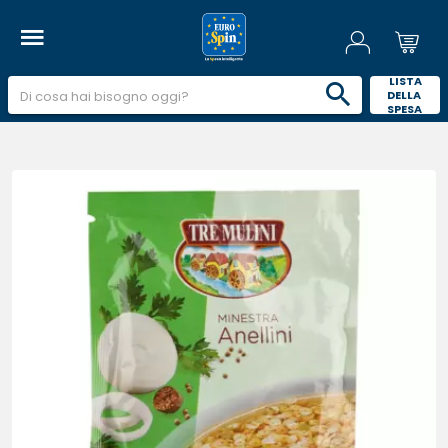
 LISTA 
DELLA 
SPESA 