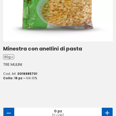
Minestra con anellini di pasta
90g ℮
TRE MULINI
Cod. Art.
0016985701
Collo: 16 pz -
IVA 10%
0 pz
(0 colli)