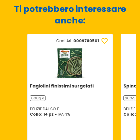
Ti potrebbero interessare
anche:
Cod. Art.
0009780501
Fagiolini finissimi surgelati
Spinaci
600g ℮
600g ℮
DELIZIE DAL SOLE
DELIZIE D
Collo: 14 pz -
IVA 4%
Collo: 1