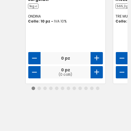
1kg ℮
565,2g ℮
ONDINA
TRE MULI
Collo: 10 pz -
IVA 10%
Collo: 1
0 pz
0 pz
(0 colli)