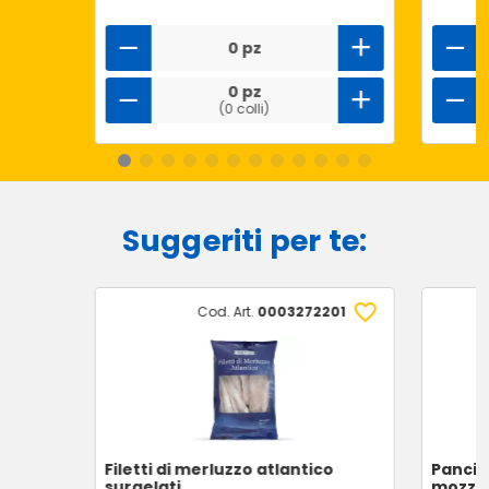
0 pz
0 pz
(0 colli)
Suggeriti per te:
Cod. Art.
0003272201
Filetti di merluzzo atlantico
Pancio
surgelati
mozzar