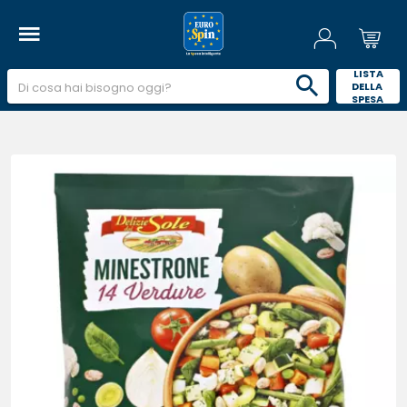
 LISTA 
DELLA 
SPESA 