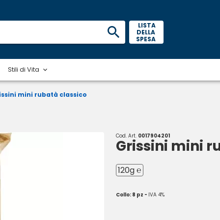
 LISTA 
DELLA 
SPESA 
Stili di Vita
issini mini rubatà classico
Cod. Art.
0017904201
Grissini mini 
120g ℮
Collo: 8 pz -
IVA 4%