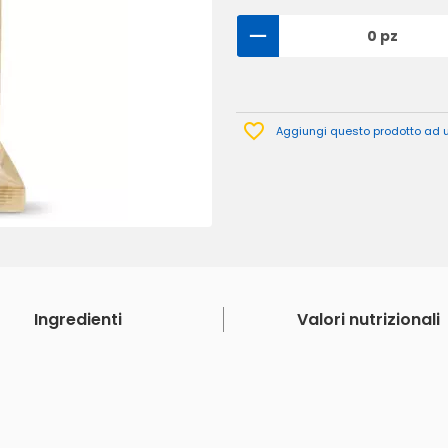
0 pz
Aggiungi questo prodotto ad un
Ingredienti
Valori nutrizionali