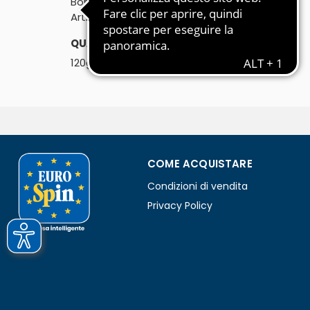
Bontà dal forno

Artigianali
QUANTITÀ:
℮
120g
COME ACQUISTARE
Condizioni di vendita
Privacy Policy