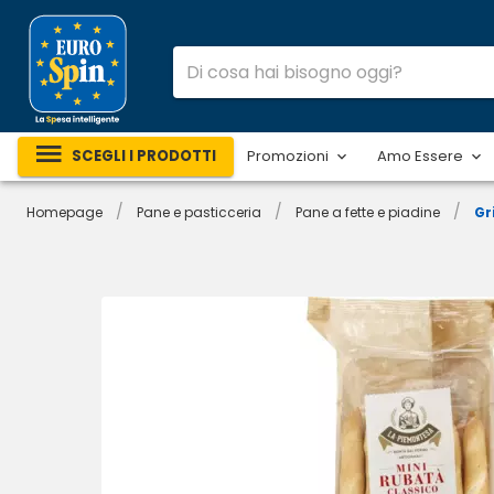
SCEGLI I PRODOTTI
Promozioni
Amo Essere
/
/
/
Homepage
Pane e pasticceria
Pane a fette e piadine
Gr