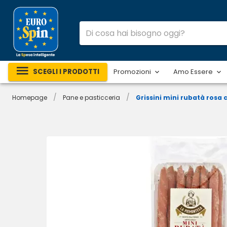
SCEGLI I PRODOTTI
Promozioni
Amo Essere
/
/
Homepage
Pane e pasticceria
Grissini mini rubatà rosa 