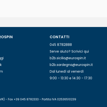
ROSPIN
CONTATTI
045 8782888
Serve aiuto? Scrivici qui
ggi
b2b.sicilia@eurospin.it
k
b2b.sardegna@eurospin.it
am
Dal lunedì al venerdì
9:00 - 13:30 e 14:30 - 17:30
(VR) - Fax +39 045 8782333 - Partita IVA 02536510239