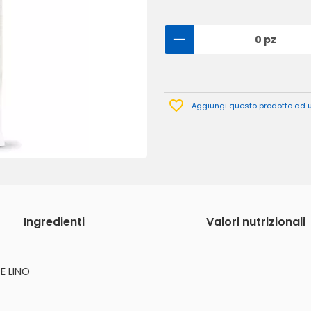
0 pz
Aggiungi questo prodotto ad un
Ingredienti
Valori nutrizionali
E LINO