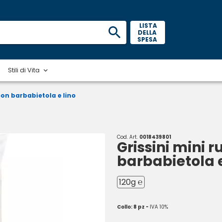
 LISTA 
DELLA 
SPESA 
Stili di Vita
con barbabietola e lino
Cod. Art.
0018439801
Grissini mini 
barbabietola e
120g ℮
Collo: 8 pz -
IVA 10%