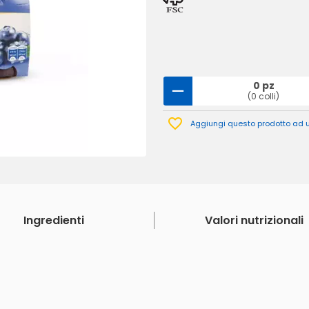
0 pz
(0 colli)
Aggiungi questo prodotto ad un
Ingredienti
Valori nutrizionali