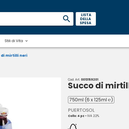
 LISTA 
DELLA 
SPESA 
Stili di Vita
di mirtilli neri
Cod. Art.
0013159201
Succo di mirtill
750ml (6 x 125ml ℮)
PUERTOSOL
Collo: 4 pz -
IVA 22%