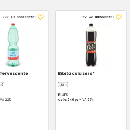
Cod. Art.
0008533201
Cod. Art.
0015500201
ffervescente
Bibita cola zero*
 ℮)
1,5l ℮
BLUES
IVA 22%
Collo: 240 pz -
IVA 22%