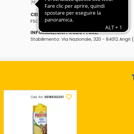
℮
750ml (6 x 125ml
)
CERTIFICAZIONI:
FSC
INFORMAZIONI PRODUTTORE:
Stabilimento: Via Nazionale, 320 - 84012 Angri 
Cod. Art.
0018502201