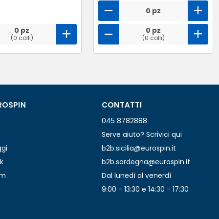
0 pz
0 pz
0 pz
(0 colli)
(0 colli)
ROSPIN
CONTATTI
045 8782888
Serve aiuto? Scrivici qui
ggi
b2b.sicilia@eurospin.it
k
b2b.sardegna@eurospin.it
am
Dal lunedì al venerdì
9:00 - 13:30 e 14:30 - 17:30