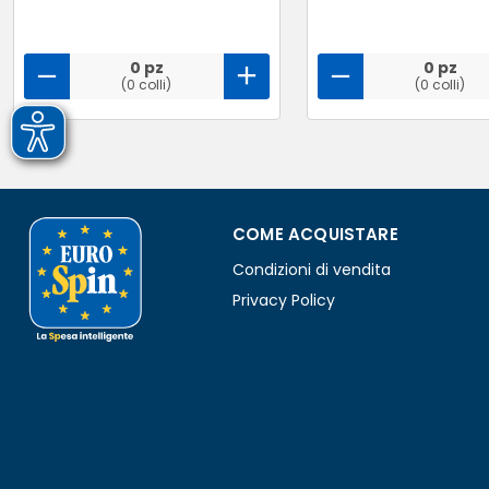
0 pz
0 pz
(0 colli)
(0 colli)
COME ACQUISTARE
Condizioni di vendita
Privacy Policy