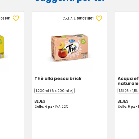
306901
Cod. Art.
0010311101
Thè alla pesca brick
Acqua e
naturale
1.200ml (6 x 200ml ℮)
1,5l (6 x 1,5L
BLUES
BLUES
Collo: 4 pz -
IVA 22%
Collo: 6 pz -