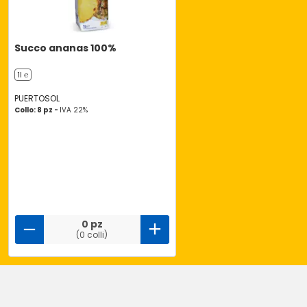
Succo ananas 100%
1l ℮
PUERTOSOL
Collo: 8 pz -
IVA 22%
0 pz
(0 colli)