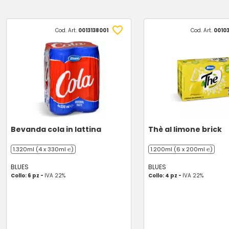
Cod. Art.
0013138001
Cod. Art.
0010
Bevanda cola in lattina
Thè al limone brick
1.320ml (4 x 330ml ℮)
1.200ml (6 x 200ml ℮)
BLUES
BLUES
Collo: 6 pz -
IVA 22%
Collo: 4 pz -
IVA 22%