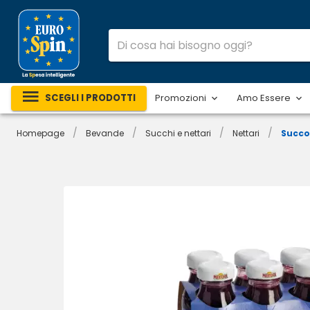
SCEGLI I PRODOTTI
Promozioni
Amo Essere
/
/
/
/
Homepage
Bevande
Succhi e nettari
Nettari
Succo 