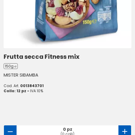
Frutta secca Fitness mix
150g ℮
MISTER SIBAMBA
Cod. Art.
0013843701
Collo: 12 pz -
IVA 10%
0 pz
(0 colli)