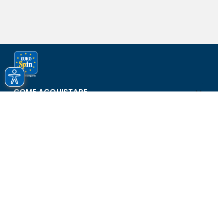
COME ACQUISTARE
ASSISTENZA E SICUREZZA
SCOPRI EUROSPIN
CONTATTI
Eurospin Italia S.p.A. in collaborazione con le altre società del
gruppo - Via Campalto 3/d - 37036 San Martino Buon Albergo