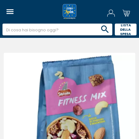
 LISTA 
DELLA 
SPESA 