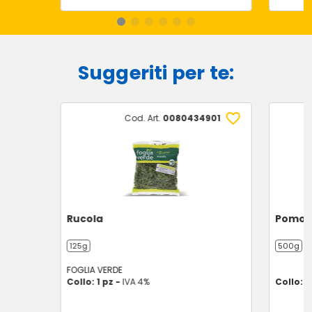
Suggeriti per te:
Cod. Art.
0080434901
Rucola
Pomodo
125g
500g
FOGLIA VERDE
Collo: 1 pz -
IVA 4%
Collo: 9