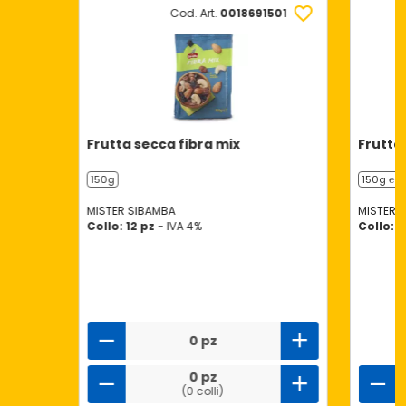
Cod. Art.
0018691501
Frutta secca fibra mix
Frutta
150g
150g ℮
MISTER SIBAMBA
MISTER 
Collo: 12 pz -
IVA 4%
Collo: 1
0 pz
0 pz
(0 colli)