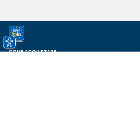
COME ACQUISTARE
ASSISTENZA E SICUREZZA
SCOPRI EUROSPIN
CONTATTI
Eurospin Italia S.p.A. in collaborazione con le altre società del
gruppo - Via Campalto 3/d - 37036 San Martino Buon Albergo
(VR) - Fax +39 045 8782333 - Partita IVA 02536510239