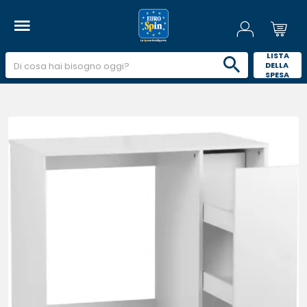
 LISTA 
DELLA 
SPESA 