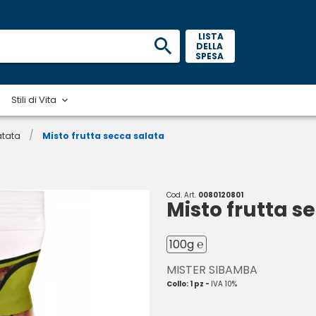
 LISTA 
DELLA 
SPESA 
Stili di Vita
/
atata
Misto frutta secca salata
Cod. Art.
0080120801
Misto frutta s
100g ℮
MISTER SIBAMBA
Collo: 1 pz -
IVA 10%