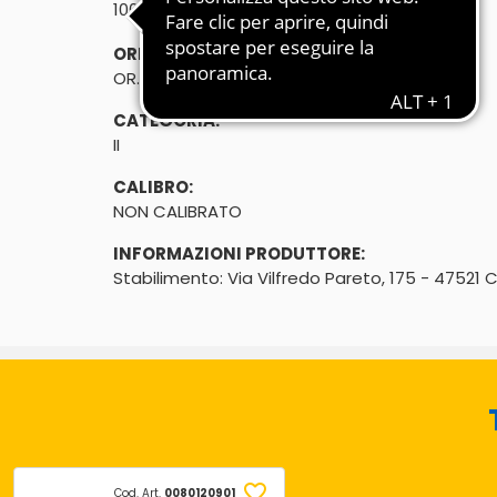
℮
100g
ORIGINE:
OR. EU E NON EU
CATEGORIA:
II
CALIBRO:
NON CALIBRATO
INFORMAZIONI PRODUTTORE:
Stabilimento: Via Vilfredo Pareto, 175 - 47521
Cod. Art.
0080120901