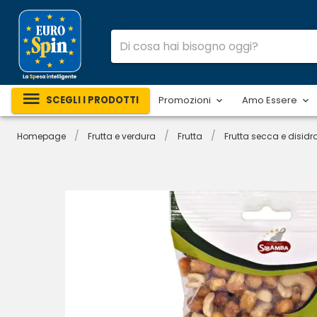
SCEGLI I PRODOTTI
Promozioni
Amo Essere
/
/
/
Homepage
Frutta e verdura
Frutta
Frutta secca e disidr