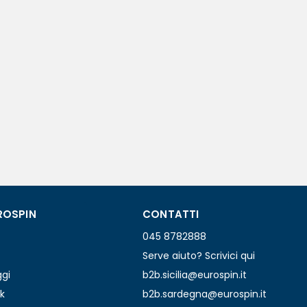
ROSPIN
CONTATTI
045 8782888
Serve aiuto? Scrivici qui
ggi
b2b.sicilia@eurospin.it
k
b2b.sardegna@eurospin.it