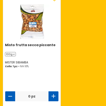
Misto frutta secca piccante
100g ℮
MISTER SIBAMBA
Collo: 1 pz -
IVA 10%
0 pz