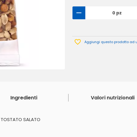
0 pz
Aggiungi questo prodotto ad un
Ingredienti
Valori nutrizionali
S TOSTATO SALATO