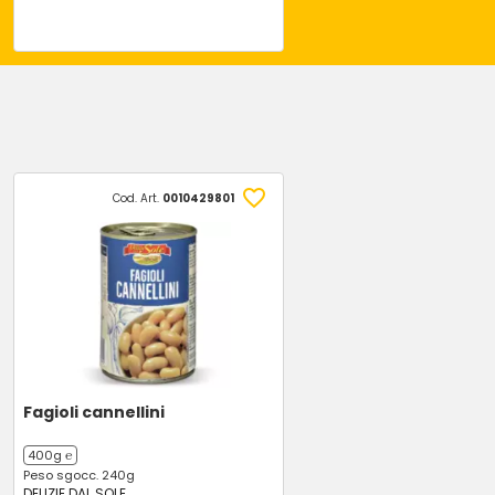
Cod. Art.
0010429801
Fagioli cannellini
400g ℮
Peso sgocc. 240g
DELIZIE DAL SOLE