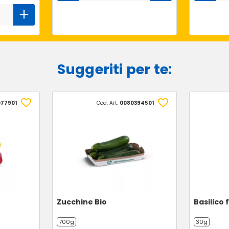
Suggeriti per te:
77901
Cod. Art.
0080394501
Zucchine Bio
Basilico 
700g
30g