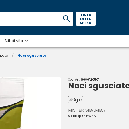
 LISTA 
DELLA 
SPESA 
Stili di Vita
/
atata
Noci sgusciate
Cod. Art.
0080120501
Noci sgusciat
40g ℮
MISTER SIBAMBA
Collo: 1 pz -
IVA 4%