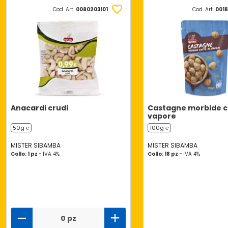
Cod. Art.
0080203101
Cod. Art.
0018
Anacardi crudi
Castagne morbide co
vapore
50g ℮
100g ℮
MISTER SIBAMBA
MISTER SIBAMBA
Collo: 1 pz -
IVA 4%
Collo: 18 pz -
IVA 4%
0 pz