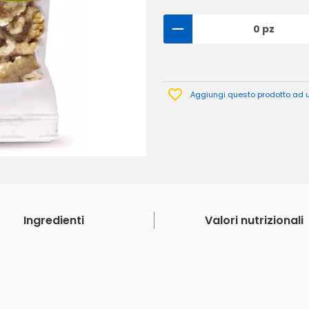
0 pz
Aggiungi questo prodotto ad un
Ingredienti
Valori nutrizionali