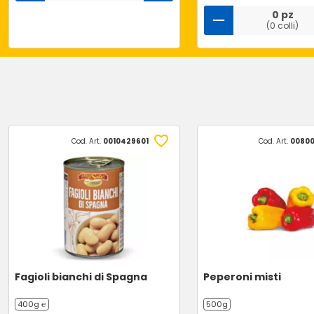
0 pz
(0 colli)
Cod. Art.
0010429601
Cod. Art.
00800
Fagioli bianchi di Spagna
Peperoni misti
400g ℮
500g