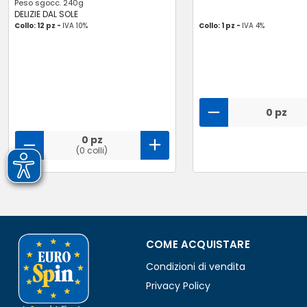
Peso sgocc. 240g
DELIZIE DAL SOLE
Collo: 12 pz -
IVA 10%
Collo: 1 pz -
IVA 4%
0 pz
0 pz
(0 colli)
COME ACQUISTARE
Condizioni di vendita
Privacy Policy