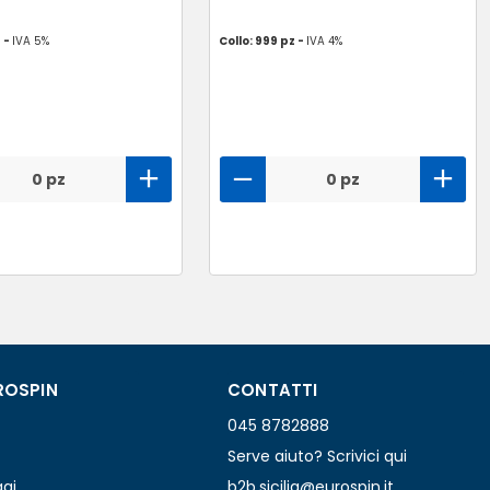
z -
IVA 5%
Collo: 999 pz -
IVA 4%
0 pz
0 pz
ROSPIN
CONTATTI
045 8782888
Serve aiuto? Scrivici qui
ggi
b2b.sicilia@eurospin.it