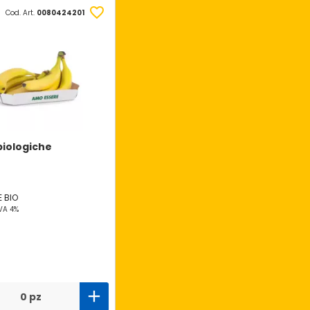
Cod. Art.
0080424201
iologiche
 BIO
VA 4%
0 pz