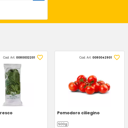
Cod. Art.
0080032201
Cod. Art.
0080042901
fresco
Pomodoro ciliegino
500g