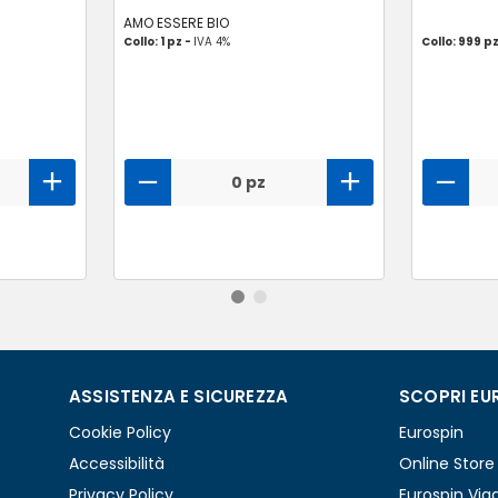
AMO ESSERE BIO
Collo: 1 pz -
IVA 4%
Collo: 999 p
0 pz
ASSISTENZA E SICUREZZA
SCOPRI EU
Cookie Policy
Eurospin
Accessibilità
Online Store
Privacy Policy
Eurospin Via