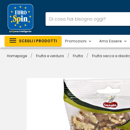
SCEGLI I PRODOTTI
Promozioni
Amo Essere
/
/
/
Homepage
Frutta e verdura
Frutta
Frutta secca e disidr