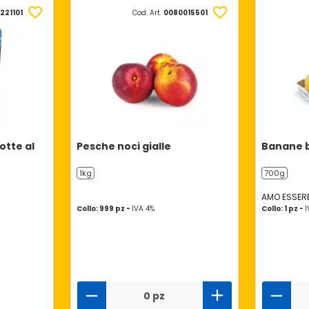
221101
Cod. Art.
0080015501
tte al
Pesche noci gialle
Banane b
1kg
700g
AMO ESSERE
Collo: 999 pz -
IVA 4%
Collo: 1 pz -
I
0 pz