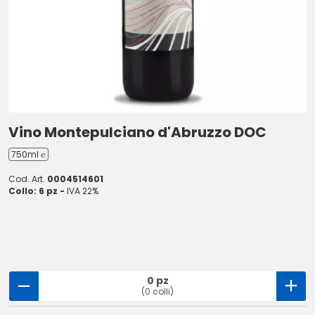
Vino Montepulciano d'Abruzzo DOC
750ml ℮
Cod. Art.
0004514601
Collo: 6 pz -
IVA 22%
0 pz
(0 colli)