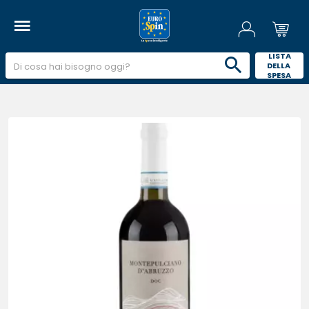
 LISTA 
DELLA 
SPESA 