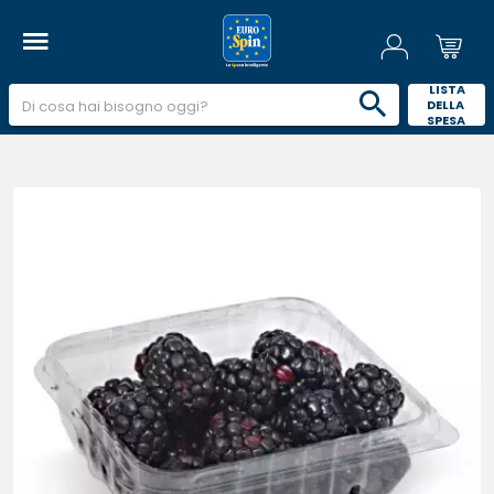
 LISTA 
DELLA 
SPESA 