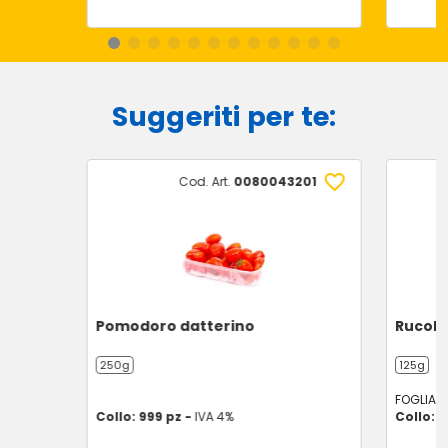
Suggeriti per te:
Cod. Art.
0080043201
Pomodoro datterino
Rucola
250g
125g
FOGLIA V
Collo: 999 pz -
IVA 4%
Collo: 1