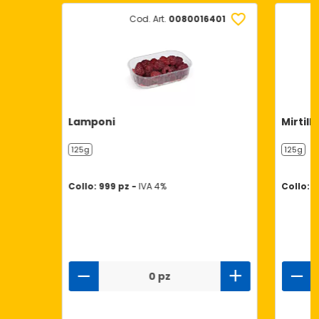
Cod. Art.
0080016401
Lamponi
Mirtilli
125g
125g
Collo: 999 pz -
IVA 4%
Collo: 9
0 pz