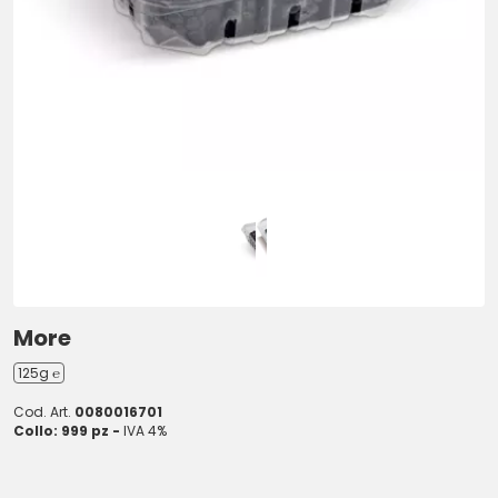
More
125g ℮
Cod. Art.
0080016701
Collo: 999 pz -
IVA 4%