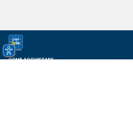
COME ACQUISTARE
ASSISTENZA E SICUREZZA
SCOPRI EUROSPIN
CONTATTI
Eurospin Italia S.p.A. in collaborazione con le altre società del