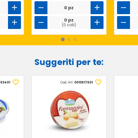
0 pz
0 pz
(0 colli)
Suggeriti per te:
53401
Cod. Art.
0013917601