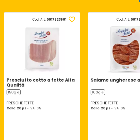
Cod. Art.
0017223601
Cod. Art.
0017
Prosciutto cotto a fette Alta
Salame ungherese a
Qualità
150g ℮
100g ℮
FRESCHE FETTE
FRESCHE FETTE
Collo: 20 pz -
IVA 10%
Collo: 20 pz -
IVA 10%