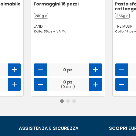
palmabile
Formaggini 16 pezzi
Pasta sf
rettango
280g ℮
265g ℮
LAND
TRE MULINI
Collo: 30 pz -
IVA 4%
Collo: 14 pz 
0 pz
0 pz
(0 colli)
ASSISTENZA E SICUREZZA
SCOPRI EU