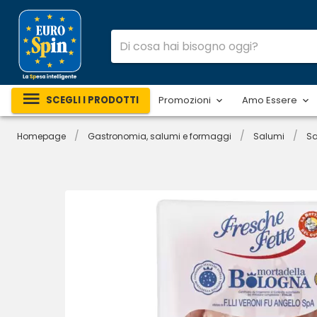
SCEGLI I PRODOTTI
Promozioni
Amo Essere
/
/
/
Homepage
Gastronomia, salumi e formaggi
Salumi
Sa