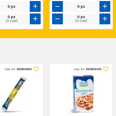
0 pz
0 pz
0 pz
0 pz
(0 colli)
(0 colli)
Cod. Art.
0011661801
Cod. Art.
0011832201