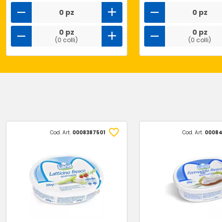
0 pz
0 pz
0 pz
0 pz
(0 colli)
(0 colli)
Cod. Art.
0008387501
Cod. Art.
00084