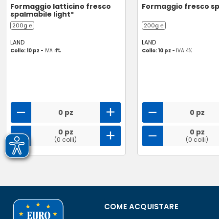
Formaggio latticino fresco
Formaggio fresco s
spalmabile light*
200g ℮
200g ℮
LAND
LAND
Collo: 10 pz -
IVA 4%
Collo: 10 pz -
IVA 4%
0 pz
0 pz
0 pz
0 pz
(0 colli)
(0 colli)
COME ACQUISTARE