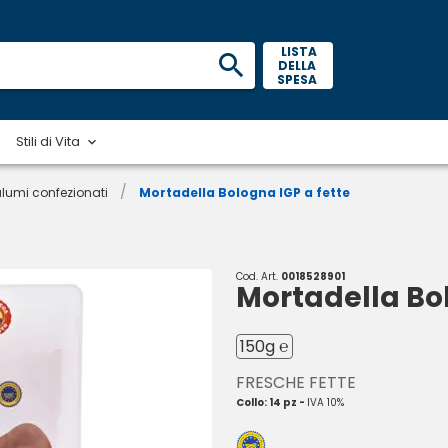
 LISTA 
DELLA 
SPESA 
Stili di Vita
/
lumi confezionati
Mortadella Bologna IGP a fette
Cod. Art.
0018528901
Mortadella Bol
150g ℮
FRESCHE FETTE
Collo: 14 pz -
IVA 10%