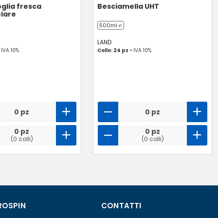
oglia fresca
Besciamella UHT
lare
500ml ℮
LAND
-
IVA 10%
Collo: 24 pz -
IVA 10%
0 pz
0 pz
0 pz
0 pz
(0 colli)
(0 colli)
ROSPIN
CONTATTI