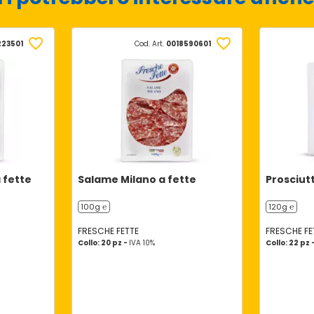
223501
Cod. Art.
0018590601
 fette
Salame Milano a fette
Prosciutt
100g ℮
120g ℮
FRESCHE FETTE
FRESCHE FE
Collo: 20 pz -
IVA 10%
Collo: 22 pz 