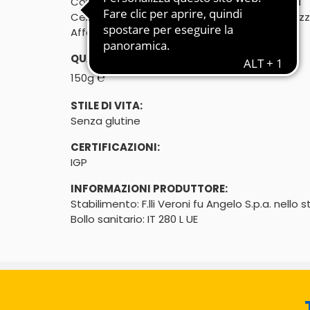
Consorzio italiano tutela Mortadella Bologna

Certificato da Organismo di Controllo autoriz
Affettata da f.lli Veroni Fu Angelo SpA
QUANTITÀ:
℮
150g
STILE DI VITA:
Senza glutine
CERTIFICAZIONI:
IGP
INFORMAZIONI PRODUTTORE:
Stabilimento: F.lli Veroni fu Angelo S.p.a. nello 
Bollo sanitario: IT 280 L UE