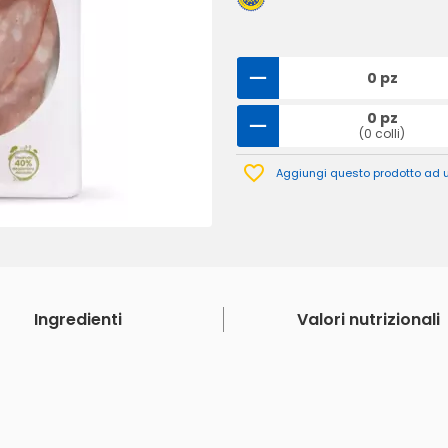
0 pz
0 pz
(0 colli)
Aggiungi questo prodotto ad un
Ingredienti
Valori nutrizionali