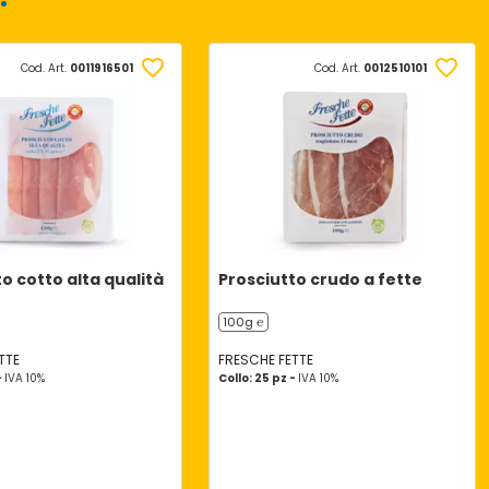
Cod. Art.
0011916501
Cod. Art.
0012510101
o cotto alta qualità
Prosciutto crudo a fette
100g ℮
TTE
FRESCHE FETTE
-
IVA 10%
Collo: 25 pz -
IVA 10%