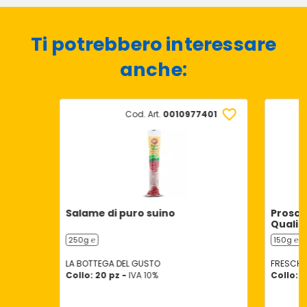
Ti potrebbero interessare
anche:
Cod. Art.
0010977401
Salame di puro suino
Prosciu
Qualit
250g ℮
150g ℮
LA BOTTEGA DEL GUSTO
FRESCHE 
Collo: 20 pz -
IVA 10%
Collo: 2