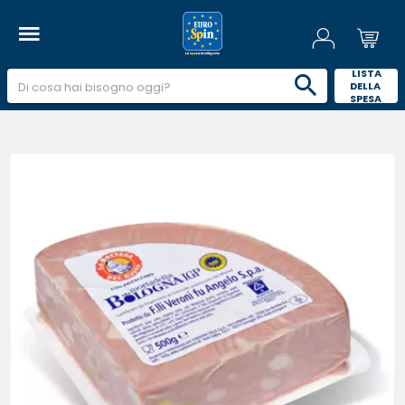
 LISTA 
DELLA 
SPESA 