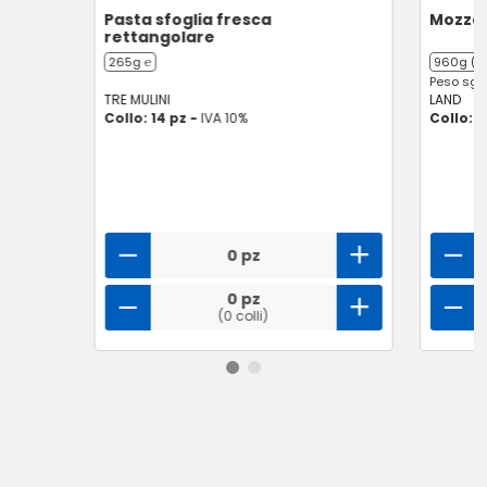
Pasta sfoglia fresca
Mozzar
rettangolare
265g ℮
960g (4 
Peso sgoc
TRE MULINI
LAND
Collo: 14 pz -
IVA 10%
Collo: 8
0 pz
0 pz
(0 colli)