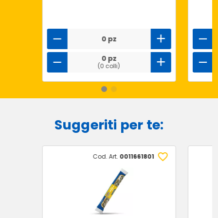
0 pz
0 pz
(0 colli)
Suggeriti per te:
Cod. Art.
0011661801