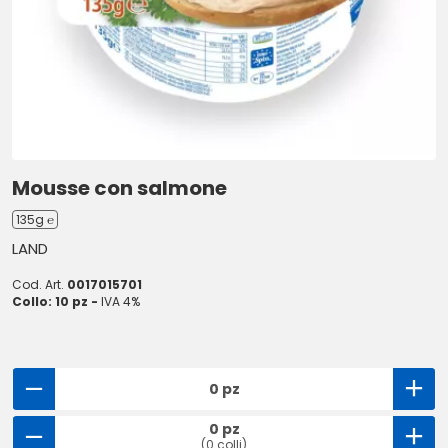
Mousse con salmone
135g ℮
LAND
Cod. Art.
0017015701
Collo: 10 pz -
IVA 4%
0 pz
0 pz
(0 colli)