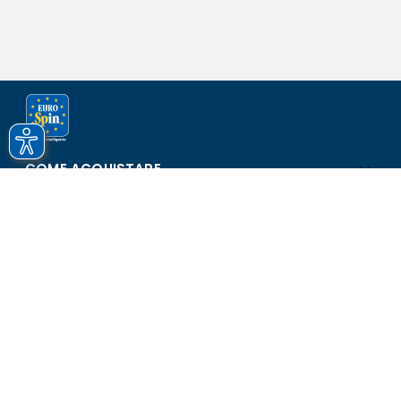
COME ACQUISTARE
ASSISTENZA E SICUREZZA
SCOPRI EUROSPIN
CONTATTI
Eurospin Italia S.p.A. in collaborazione con le altre società del
gruppo - Via Campalto 3/d - 37036 San Martino Buon Albergo