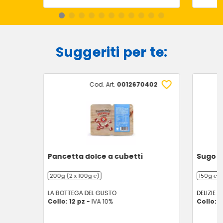
Suggeriti per te:
Cod. Art.
0012670402
Pancetta dolce a cubetti
Sugo c
200g (2 x 100g ℮)
150g ℮
LA BOTTEGA DEL GUSTO
DELIZIE D
Collo: 12 pz -
IVA 10%
Collo: 1