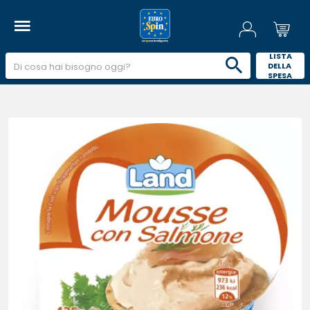
 LISTA 
DELLA 
SPESA 