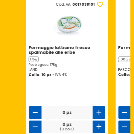
Cod. Art.
0017038101
Formaggio latticino fresco
Formag
spalmabile alle erbe
175g
100g ℮
Peso sgocc. 175g
LAND
PASCOLI 
Collo: 10 pz -
IVA 4%
Collo: 2
0 pz
0 pz
(0 colli)