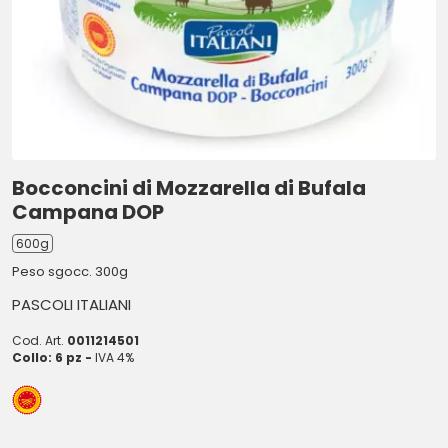
Bocconcini di Mozzarella di Bufala
Campana DOP
600g
Peso sgocc. 300g
PASCOLI ITALIANI
Cod. Art.
0011214501
Collo: 6 pz -
IVA 4%