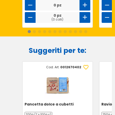
0 pz
0 pz
(0 colli)
Suggeriti per te:
Cod. Art.
0012670402
Pancetta dolce a cubetti
Ravioli
200g (2 x 100g ℮)
250g ℮