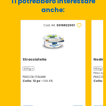
Ti potrebbero interessare
anche:
Cod. Art.
0016822001
Stracciatella
Nodini
200g ℮
550g
Peso sgo
PASCOLI ITALIANI
PASCOLI 
Collo: 12 pz -
IVA 4%
Collo: 8