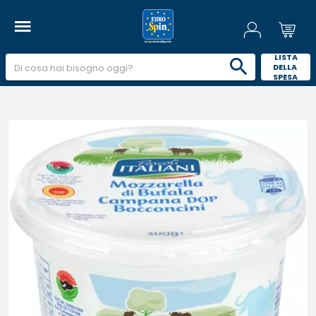
 LISTA 
DELLA 
SPESA 