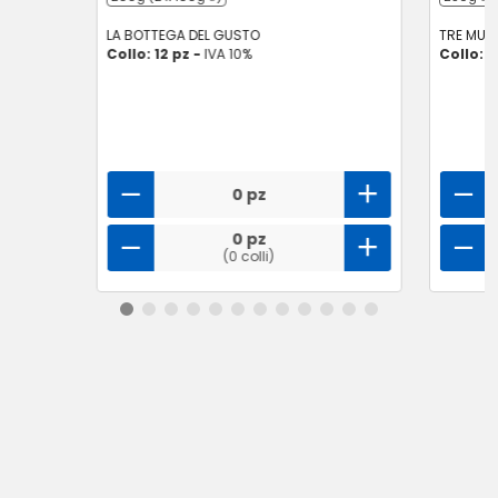
LA BOTTEGA DEL GUSTO
TRE MULI
Collo: 12 pz -
IVA 10%
Collo: 8
0 pz
0 pz
(0 colli)